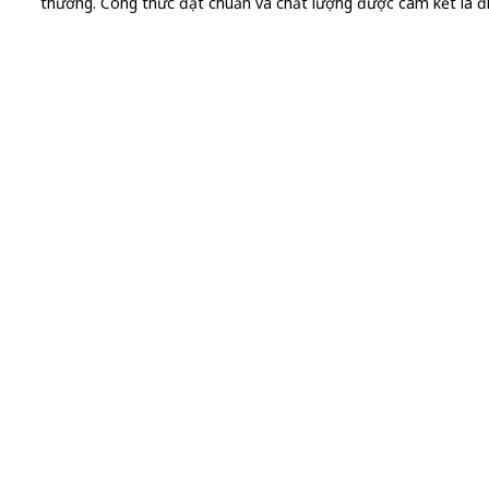
thường. Công thức đạt chuẩn và chất lượng được cam kết là đi