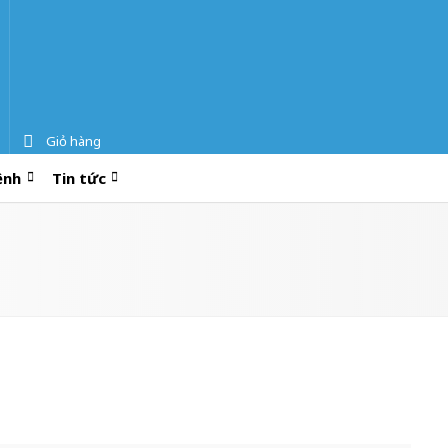
Giỏ hàng
ệnh
Tin tức