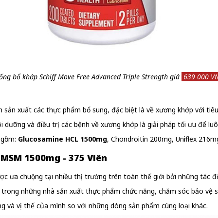
ống bổ khớp Schiff Move Free Advanced Triple Strength giá
639 000 V
n sản xuất các thực phẩm bổ sung, đặc biệt là về xương khớp với ti
ôi dưỡng và điều trị các bệnh về xương khớp là giải pháp tối ưu để 
o gồm:
Glucosamine HCL 1500mg
, Chondroitin 200mg, Uniflex 216mg
 MSM 1500mg - 375 Viên
c ưa chuộng tại nhiều thị trường trên toàn thế giới bởi những tác đ
ột trong những nhà sản xuất thực phẩm chức năng, chăm sóc bảo vệ s
và vị thế của mình so với những dòng sản phẩm cùng loại khác.