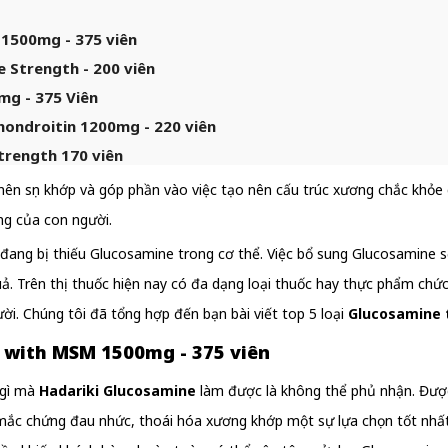
1500mg - 375 viên
e Strength - 200 viên
g - 375 Viên
hondroitin 1200mg - 220 viên
Strength 170 viên
ên sụn khớp và góp phần vào việc tạo nên cấu trúc xương chắc khỏe c
ng của con người.
 đang bị thiếu Glucosamine trong cơ thể. Việc bổ sung Glucosamine s
 quả. Trên thị thuốc hiện nay có đa dạng loại thuốc hay thực phẩm ch
ời. Chúng tôi đã tổng hợp đến bạn bài viết top 5 loại
Glucosamine 
 with MSM 1500mg - 375 viên
 gì mà
Hadariki Glucosamine
làm được là không thể phủ nhận. Được 
 chứng đau nhức, thoái hóa xương khớp một sự lựa chọn tốt nhất để