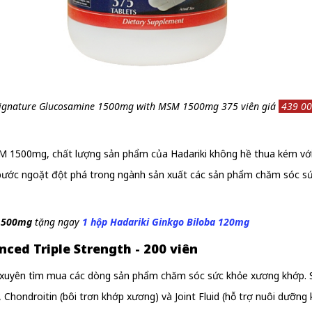
Signature Glucosamine 1500mg with MSM 1500mg 375 viên giá
439 00
1500mg, chất lượng sản phẩm của Hadariki không hề thua kém với bấ
 bước ngoặt đột phá trong ngành sản xuất các sản phẩm chăm sóc s
 1500mg
tặng ngay
1 hộp Hadariki Ginkgo Biloba 120mg
nced Triple Strength - 200 viên
g xuyên tìm mua các dòng sản phẩm chăm sóc sức khỏe xương khớp. S
, Chondroitin (bôi trơn khớp xương) và Joint Fluid (hỗ trợ nuôi dưỡng 