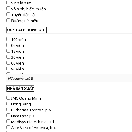
Sinh lý nam
Vô sinh, hiếm muộn
Tuyến tiền liệt
Đường tiết niệu
QUY CÁCH ĐÓNG GÓI
100 viên
06 viên
12 viên
30 viên
60 viên
90 viên
120 viên
Mở rộng/Ẩn bớt
Mở rộng/Ẩn bớt
250 viên
28 viên
NHÀ SẢN XUẤT
45 viên
IMC Quang Minh
10 gói
Hồng Bàng
50ml
E-Pharma Trento S.p.A
100ml
Nam Lạng JSC
200ml
Medisys Biotech Pvt. Ltd.
20 viên
Aloe Vera of America, Inc.
24 viên