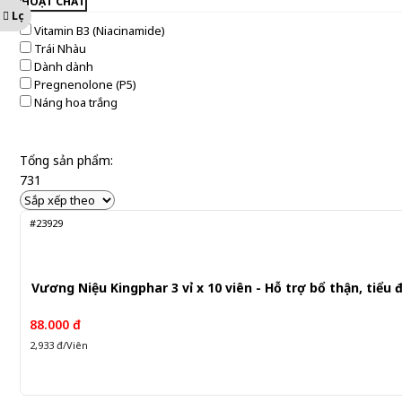
HOẠT CHẤT
Đan Mạch
Lọc
Vitamin B3 (Niacinamide)
Trái Nhàu
Dành dành
Pregnenolone (P5)
Náng hoa trắng
Tổng sản phẩm:
731
#23929
Vương Niệu Kingphar 3 vỉ x 10 viên - Hỗ trợ bổ thận, tiểu
88.000 đ
2,933 đ/Viên