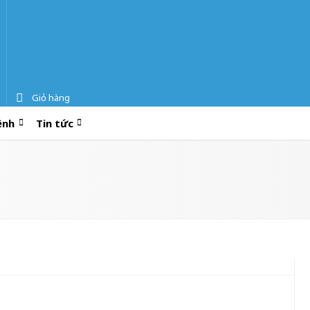
Giỏ hàng
ệnh
Tin tức