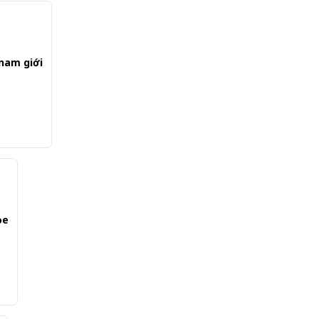
 nam giới
ỏe