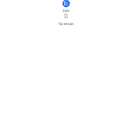
Thêm vào giỏ hàng
Zalo
Tài khoản
0
Tài khoản