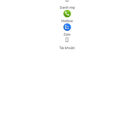
Danh mục
Giá: 344 đ
Hotline
Thêm vào giỏ hàng
Zalo
Tài khoản
0
Tài khoản