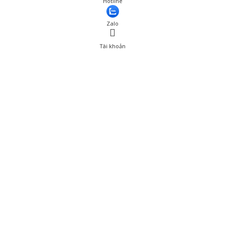
Hotline
Thêm vào giỏ hàng
Zalo
Tài khoản
0
Tài khoản