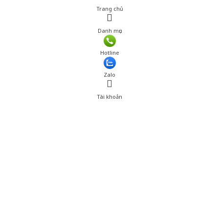
Trang chủ
Danh mục
Giá: 50,001 đ
Hotline
Thêm vào giỏ hàng
Zalo
Tài khoản
0
Tài khoản