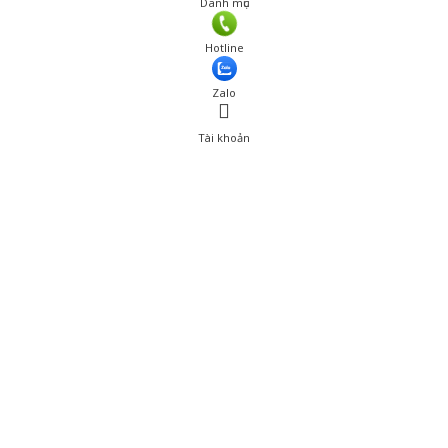
Danh mục
Giá: 239,001 đ
Hotline
Thêm vào giỏ hàng
Zalo
Tài khoản
0
Tài khoản