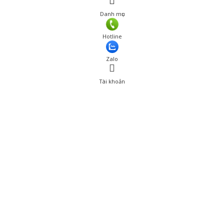
Danh mục
Giá: 315,000 đ
Hotline
Thêm vào giỏ hàng
Zalo
Tài khoản
0
Tài khoản