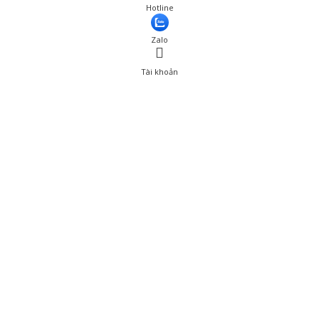
Giá: 890,001 đ
Hotline
Thêm vào giỏ hàng
Zalo
Tài khoản
0
Tài khoản