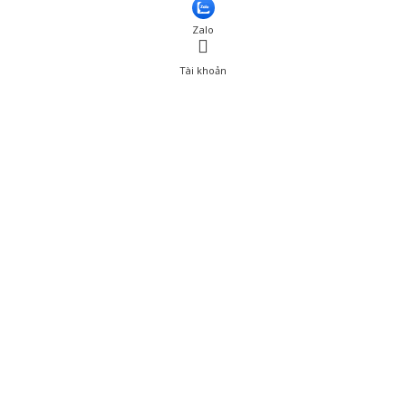
Thêm vào giỏ hàng
Zalo
Tài khoản
0
Tài khoản