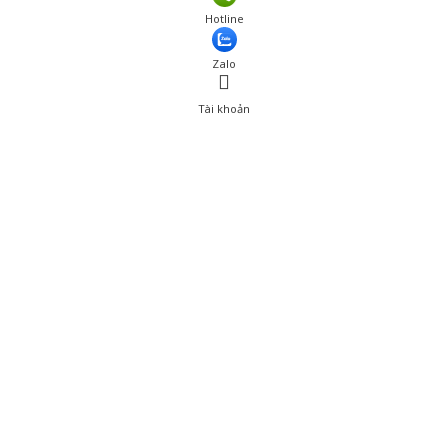
Giá: 639,000 đ
Hotline
Thêm vào giỏ hàng
Zalo
Tài khoản
0
Tài khoản