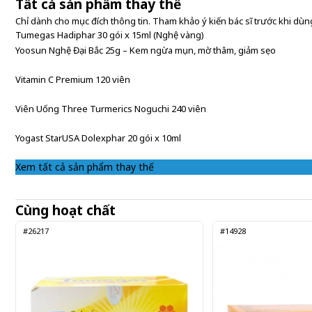
Tất cả sản phẩm thay thế
Chỉ dành cho mục đích thông tin. Tham khảo ý kiến bác sĩ trước khi dùng
Tumegas Hadiphar 30 gói x 15ml (Nghệ vàng)
Yoosun Nghệ Đại Bắc 25g – Kem ngừa mụn, mờ thâm, giảm sẹo
Vitamin C Premium 120 viên
Viên Uống Three Turmerics Noguchi 240 viên
Yogast StarUSA Dolexphar 20 gói x 10ml
Xem tất cả sản phẩm thay thế
Cùng hoạt chất
#26217
#14928