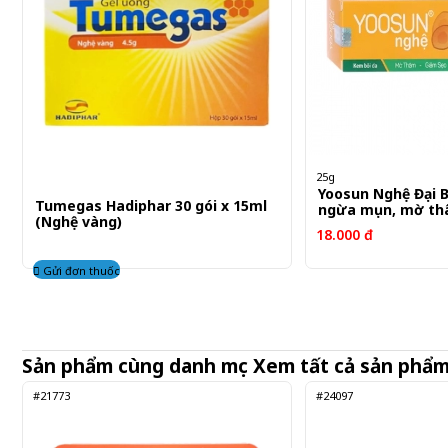
25g
Yoosun Nghệ Đại 
Tumegas Hadiphar 30 gói x 15ml
ngừa mụn, mờ th
(Nghệ vàng)
18.000 đ
Gửi đơn thuốc
Sản phẩm cùng danh mục
Xem tất cả sản phẩ
#21773
#24097