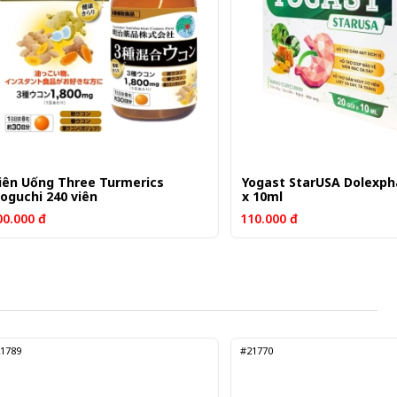
iên Uống Three Turmerics
Yogast StarUSA Dolexpha
oguchi 240 viên
x 10ml
00.000 đ
110.000 đ
1789
#21770