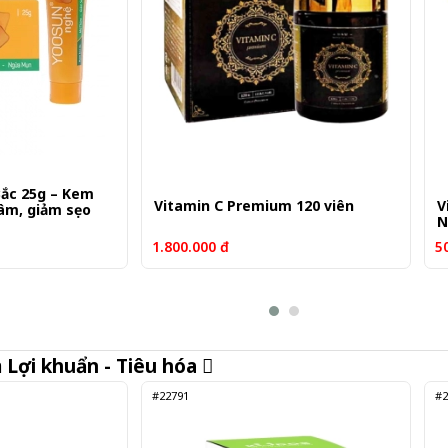
Bắc 25g – Kem
Vitamin C Premium 120 viên
V
âm, giảm sẹo
N
1.800.000 đ
5
m
Lợi khuẩn - Tiêu hóa
#22791
#2