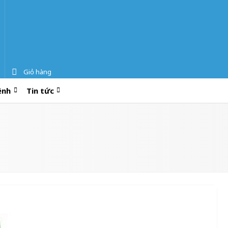
Giỏ hàng
ệnh
Tin tức