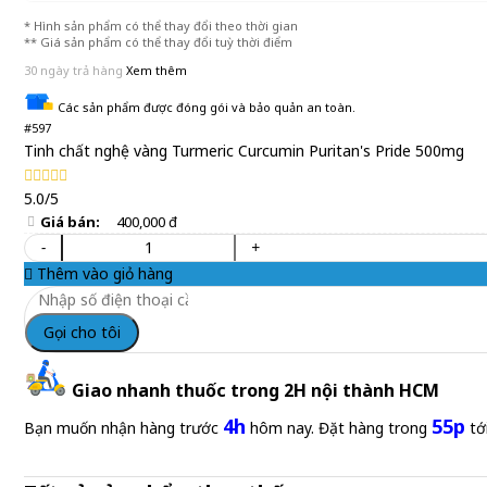
* Hình sản phẩm có thể thay đổi theo thời gian
** Giá sản phẩm có thể thay đổi tuỳ thời điểm
30 ngày trả hàng
Xem thêm
Các sản phẩm được đóng gói và bảo quản an toàn.
#597
Tinh chất nghệ vàng Turmeric Curcumin Puritan's Pride 500mg
5.0/5
Giá bán:
400,000 đ
-
+
Thêm vào giỏ hàng
Gọi cho tôi
Giao nhanh thuốc trong 2H nội thành HCM
4h
55p
Bạn muốn nhận hàng trước
hôm nay. Đặt hàng trong
tớ