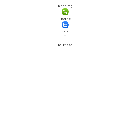
Danh mục
Giá: 239,200 đ
Hotline
Thêm vào giỏ hàng
Zalo
Tài khoản
0
Tài khoản