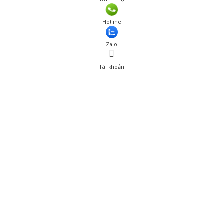
Giá: 180,001 đ
Hotline
Thêm vào giỏ hàng
Zalo
Tài khoản
0
Tài khoản