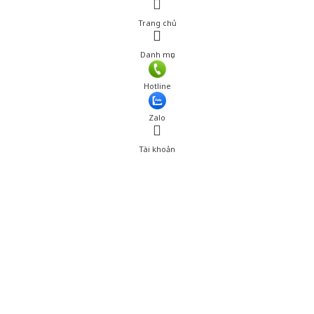
Trang chủ
Danh mục
Giá: 350,000 đ
Hotline
Thêm vào giỏ hàng
Zalo
Tài khoản
0
Tài khoản