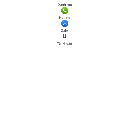
Danh mục
Giá: 384,000 đ
Hotline
Thêm vào giỏ hàng
Zalo
Tài khoản
0
Tài khoản