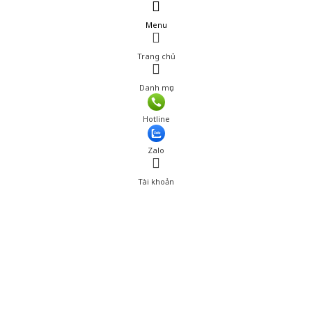
Menu
Trang chủ
Danh mục
Giá: 550,001 đ
Hotline
Thêm vào giỏ hàng
Zalo
Tài khoản