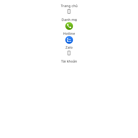
Trang chủ
Danh mục
Giá: 149,001 đ
Hotline
Thêm vào giỏ hàng
Zalo
Tài khoản
0
Tài khoản