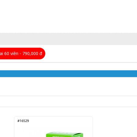
ai 60 viên - 790,000 đ
#16529