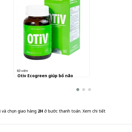
60 viên
Otiv Ecogreen giúp bổ não
920.000 đ
15,333 đ/Viên
i và chọn giao hàng
2H
ở bước thanh toán.
Xem chi tiết