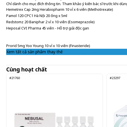
Chỉ dành cho mục đích thông tin. Tham khảo ý kiến bác sĩ trước khi dùng
Hemetrex Cap 2mg Herabiopharm 10 vỉ x 6 viên (Methotrexate)
Pamol 120 CPC1 Hà Nội 20 ống x 5ml
Redstomz 20 Baniphar 2 vỉ x 10 viên (Esomeprazole)
Heposal CVI Pharma 45 viên - Hỗ trợ giải độc gan
Prorid 5mg Yoo Young 10 vỉ x 10 viên (Finasteride)
Xem tất cả sản phẩm thay thế
Cùng hoạt chất
#21760
#23297