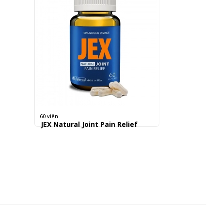
60 viên
JEX Natural Joint Pain Relief
690.000 đ
11,500 đ/Viên