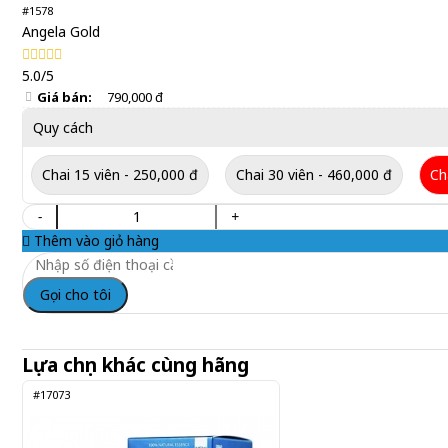
#1578
Angela Gold
5.0/5
Giá bán:
790,000 đ
Quy cách
Chai 15 viên - 250,000 đ
Chai 30 viên - 460,000 đ
Ch
-
+
Thêm vào giỏ hàng
Gọi cho tôi
Lựa chọn khác cùng hãng
#17073