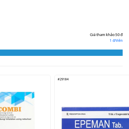
Giá tham khảo:
50 đ
1 đ/Viên
#29184