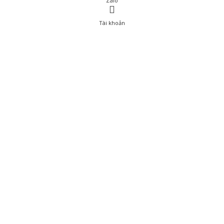
Zalo
Tài khoản
0
Tài khoản