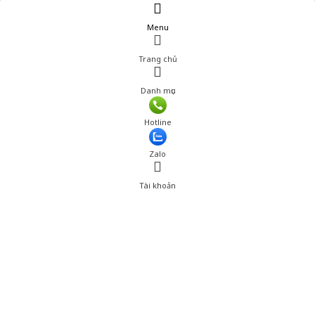
Menu
Trang chủ
Danh mục
Giá: 729,000 đ
Hotline
Thêm vào giỏ hàng
Zalo
Tài khoản