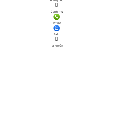
Trang chủ
Danh mục
Giá: 315,000 đ
Hotline
Thêm vào giỏ hàng
Zalo
Tài khoản
0
Tài khoản