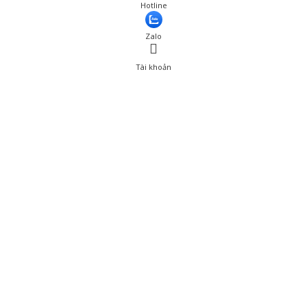
Giá: 239,001 đ
Hotline
Thêm vào giỏ hàng
Zalo
Tài khoản
0
Tài khoản