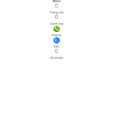
Menu
Trang chủ
Danh mục
Giá: 322,000 đ
Hotline
Thêm vào giỏ hàng
Zalo
Tài khoản
0