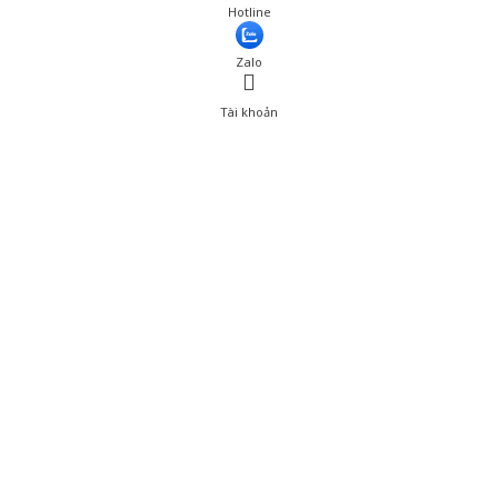
Giá: 539,000 đ
Hotline
Thêm vào giỏ hàng
Zalo
Tài khoản
0
Tài khoản