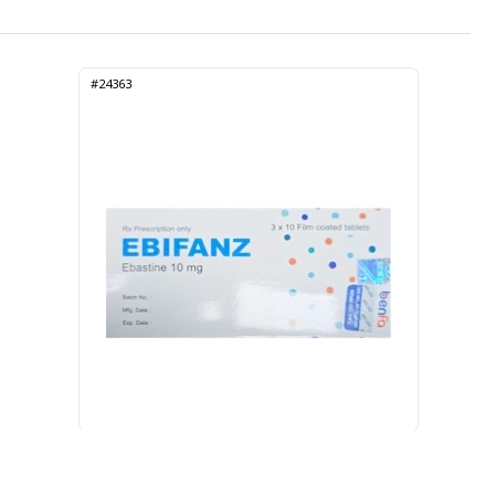
#24363
Ebifanz 10mg 3 vỉ x 10 viên (Ebastine)