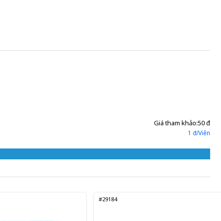
Gửi đơn thuốc
Giá tham khảo:
50 đ
1 đ/Viên
#29184