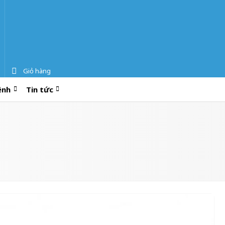
Giỏ hàng
ệnh
Tin tức