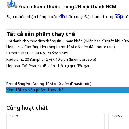
tràng
Giao nhanh thuốc trong 2H nội thành HCM
135.000 đ
4h
55p
6,750 đ/Gói
Bạn muốn nhận hàng trước
hôm nay. Đặt hàng trong
tớ
Tất cả sản phẩm thay thế
Chỉ dành cho mục đích thông tin. Tham khảo ý kiến bác sĩ trước khi dùng
Hemetrex Cap 2mg Herabiopharm 10 vỉ x 6 viên (Methotrexate)
Pamol 120 CPC1 Hà Nội 20 ống x 5ml
Redstomz 20 Baniphar 2 vỉ x 10 viên (Esomeprazole)
Heposal CVI Pharma 45 viên - Hỗ trợ giải độc gan
Prorid 5mg Yoo Young 10 vỉ x 10 viên (Finasteride)
Xem tất cả sản phẩm thay thế
Cùng hoạt chất
#21760
#23297