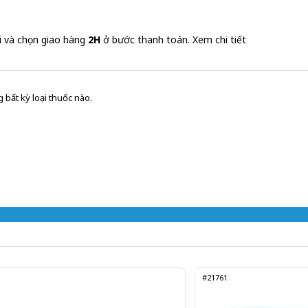
Gửi đơn thuốc
i và chọn giao hàng
2H
ở bước thanh toán.
Xem chi tiết
 bất kỳ loại thuốc nào.
#21761