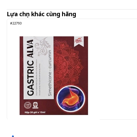
Lựa chọn khác cùng hãng
#22793
Gastric Alva 20 gói x 15ml - Hỗ trợ giảm viêm loét dạ dày,