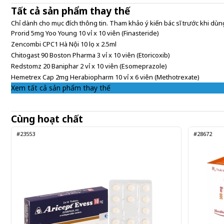
Tất cả sản phẩm thay thế
Chỉ dành cho mục đích thông tin. Tham khảo ý kiến bác sĩ trước khi dùng
Prorid 5mg Yoo Young 10 vỉ x 10 viên (Finasteride)
Zencombi CPC1 Hà Nội 10 lọ x 2.5ml
Chitogast 90 Boston Pharma 3 vỉ x 10 viên (Etoricoxib)
Redstomz 20 Baniphar 2 vỉ x 10 viên (Esomeprazole)
Hemetrex Cap 2mg Herabiopharm 10 vỉ x 6 viên (Methotrexate)
Xem tất cả sản phẩm thay thế
Cùng hoạt chất
#23553
#28672