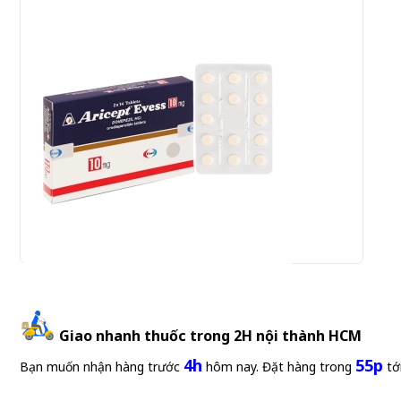
Aricept Evess 10mg Eisai 2 vỉ x 14 viên (Donepezil)
Giao nhanh thuốc trong 2H nội thành HCM
4h
55p
Gửi đơn thuốc
Bạn muốn nhận hàng trước
hôm nay. Đặt hàng trong
tớ