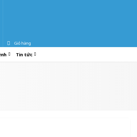
Giỏ hàng
ệnh
Tin tức