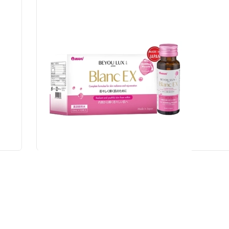
bine)
Blanc EX Beyou Lux 10 chai x 50ml - Nước uống dư
1.680.000 đ
168,000 đ/Chai