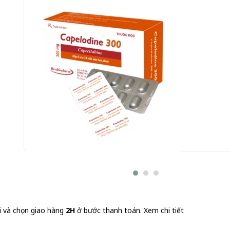
Capelodine 300 Herabiopharm 6 vỉ x 10 viên (Capecita
Gửi đơn thuốc
i và chọn giao hàng
2H
ở bước thanh toán.
Xem chi tiết