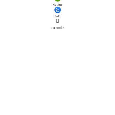
Giá: 549,000 đ
Hotline
Thêm vào giỏ hàng
Zalo
Tài khoản
0
Tài khoản