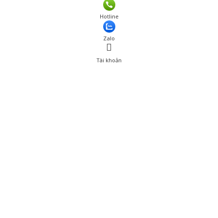
Giá: 549,000 đ
Hotline
Thêm vào giỏ hàng
Zalo
Tài khoản
0
Tài khoản