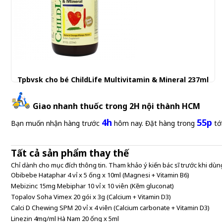
Tpbvsk cho bé ChildLife Multivitamin & Mineral 237ml
440.000 đ
Giao nhanh thuốc trong 2H nội thành HCM
4h
55p
Bạn muốn nhận hàng trước
hôm nay. Đặt hàng trong
tớ
Tất cả sản phẩm thay thế
Chỉ dành cho mục đích thông tin. Tham khảo ý kiến bác sĩ trước khi dùng
Obibebe Hataphar 4 vỉ x 5 ống x 10ml (Magnesi + Vitamin B6)
Mebizinc 15mg Mebiphar 10 vỉ x 10 viên (Kẽm gluconat)
Topalov Soha Vimex 20 gói x 3g (Calcium + Vitamin D3)
Calci D Chewing SPM 20 vỉ x 4 viên (Calcium carbonate + Vitamin D3)
Linezin 4mg/ml Hà Nam 20 ống x 5ml