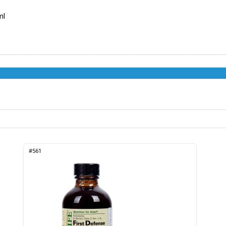
ml
#561