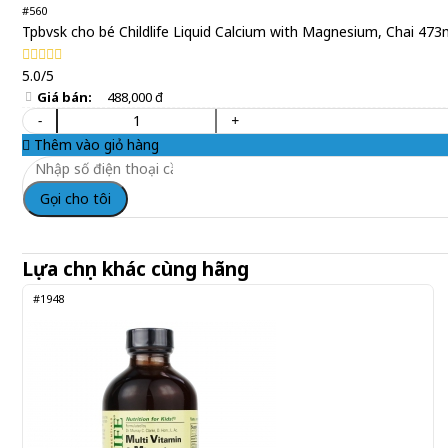
#560
Tpbvsk cho bé Childlife Liquid Calcium with Magnesium, Chai 473
5.0/5
Giá bán:
488,000 đ
-
+
Thêm vào giỏ hàng
Gọi cho tôi
Lựa chọn khác cùng hãng
#1948