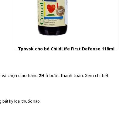
Tpbvsk cho bé ChildLife First Defense 118ml
379.000 đ
i và chọn giao hàng
2H
ở bước thanh toán.
Xem chi tiết
 bất kỳ loại thuốc nào.