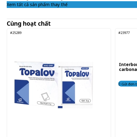
Xem tất cả sản phẩm thay thế
Cùng hoạt chất
#25289
#23977
Interbon
carbona
Gửi đơn 