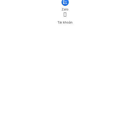
Zalo
Tài khoản
0
Tài khoản