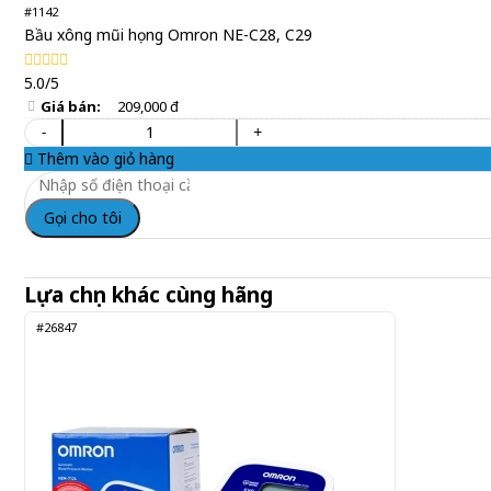
#1142
Bầu xông mũi họng Omron NE-C28, C29
5.0/5
Giá bán:
209,000 đ
-
+
Thêm vào giỏ hàng
Gọi cho tôi
Lựa chọn khác cùng hãng
#26847