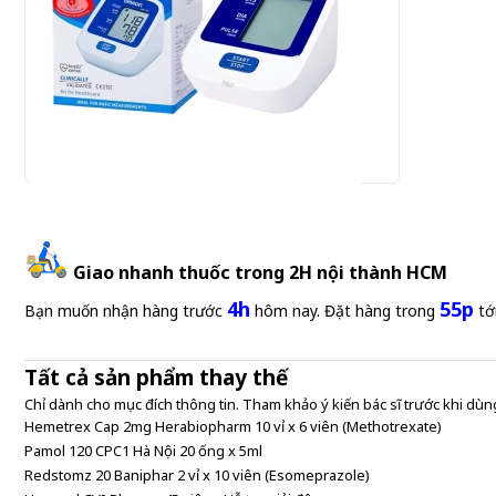
Omron HEM-7124 - Máy đo huyết áp bắp tay
Giao nhanh thuốc trong 2H nội thành HCM
920.000 đ
4h
55p
920,000 đ/Cái
Bạn muốn nhận hàng trước
hôm nay. Đặt hàng trong
tớ
Tất cả sản phẩm thay thế
Chỉ dành cho mục đích thông tin. Tham khảo ý kiến bác sĩ trước khi dùng
Hemetrex Cap 2mg Herabiopharm 10 vỉ x 6 viên (Methotrexate)
Pamol 120 CPC1 Hà Nội 20 ống x 5ml
Redstomz 20 Baniphar 2 vỉ x 10 viên (Esomeprazole)