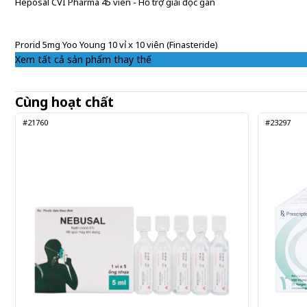
Heposal CVI Pharma 45 viên - Hỗ trợ giải độc gan
Prorid 5mg Yoo Young 10 vỉ x 10 viên (Finasteride)
Xem tất cả sản phẩm thay thế
Cùng hoạt chất
#21760
#23297