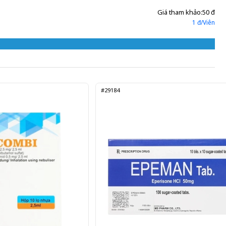
Giá tham khảo:
50 đ
1 đ/Viên
#29184